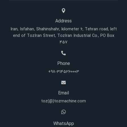
Address
Iran, Isfahan, Shahinshahr, kilometer 6, Tehran road, left
end of TozIran Street, TozIran Industrial Co., PO Box
457
Phone
+98-3145260003
Email
toz(@)tozmachine.com
WhatsApp