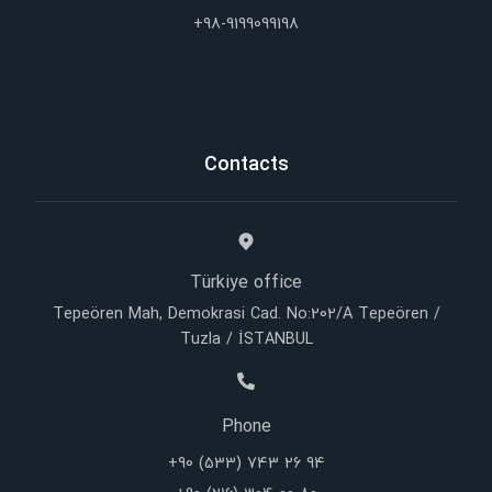
+98-9199099198
Contacts
Türkiye office
Tepeören Mah, Demokrasi Cad. No:202/A Tepeören /
Tuzla / İSTANBUL
Phone
+90 (533) 743 26 94